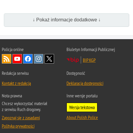
↓ Pokaż informacje dodatkowe ↓
Policja
online
Biuletyn Informacji Publicznej
BIP KGP
Redakcja serwisu
Dostępność
Kontakt z redakcją
Deklaracja dostępności
Nota prawna
Inne wersje portalu
Chcesz wykorzystać materiał
Wersja tekstowa
z serwisu Ruch drogowy.
About Polish Police
Zapoznaj się z zasadami
Polityka prywatności