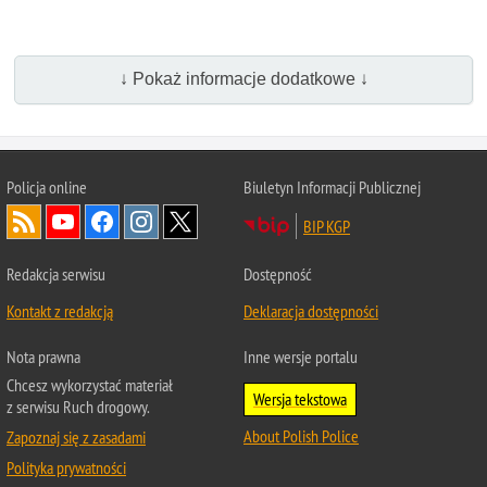
↓ Pokaż informacje dodatkowe ↓
Policja
online
Biuletyn Informacji Publicznej
BIP KGP
Redakcja serwisu
Dostępność
Kontakt z redakcją
Deklaracja dostępności
Nota prawna
Inne wersje portalu
Chcesz wykorzystać materiał
Wersja tekstowa
z serwisu Ruch drogowy.
About Polish Police
Zapoznaj się z zasadami
Polityka prywatności