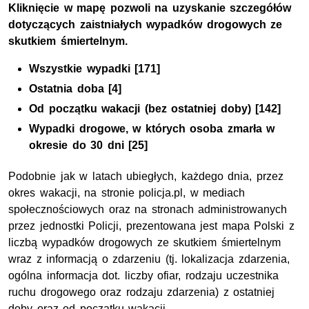
Dane dotyczące wypadków w okresie wakacyjnym
Kliknięcie w mapę pozwoli na uzyskanie szczegółów
dotyczących zaistniałych wypadków drogowych ze
skutkiem śmiertelnym.
Wszystkie wypadki [171]
Ostatnia doba [4]
Od początku wakacji (bez ostatniej doby) [142]
Wypadki drogowe, w których osoba zmarła w
okresie do 30 dni [25]
Podobnie jak w latach ubiegłych, każdego dnia, przez
okres wakacji, na stronie policja.pl, w mediach
społecznościowych oraz na stronach administrowanych
przez jednostki Policji, prezentowana jest mapa Polski z
liczbą wypadków drogowych ze skutkiem śmiertelnym
wraz z informacją o zdarzeniu (tj. lokalizacja zdarzenia,
ogólna informacja dot. liczby ofiar, rodzaju uczestnika
ruchu drogowego oraz rodzaju zdarzenia) z ostatniej
doby oraz od początku wakacji.