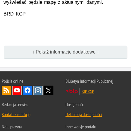
wyświetlać będzie mapę z aktualnymi danymi.
BRD
KGP
↓ Pokaż informacje dodatkowe ↓
Policja
online
Biuletyn Informacji Publicznej
BIP KGP
Redakcja serwisu
Dostępność
Kontakt z redakcją
Deklaracja dostępności
Nota prawna
Inne wersje portalu