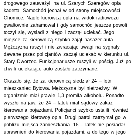
drogowego zauważyli na ul. Szarych Szeregów opla
kadetta. Samochód jechał w od strony miejscowości
Chomice. Nagle kierowca opla na widok radiowozu
gwałtownie zahamował i gdy samochód jeszcze powoli
toczył się, wysiadł z niego i zaczął uciekać. Jego
miejsce za kierownicą szybko zajął pasażer auta.
Mężczyzna ruszył i nie zwracając uwagi na sygnały
dawane przez policjantów zaczął uciekać w kierunku ul.
Stary Dworzec. Funkcjonariusze ruszyli w pościg. Już po
chwili uciekające auto zostało zatrzymane.
Okazało się, że za kierownicą siedział 24 – letni
mieszkaniec Bytowa. Mężczyzna był nietrzeźwy. W
organizmie miał prawie 1,3 promila alkoholu. Ponadto
wyszło na jaw, że 24 – latek miał sądowy zakaz
kierowania pojazdami. Policjanci szybko ustalili również
pierwszego kierowcę opla. Drugi patrol zatrzymał go w
pobliżu miejsca zamieszkania. 18 – latek nie posiadał
uprawnień do kierowania pojazdami, a do tego w jego