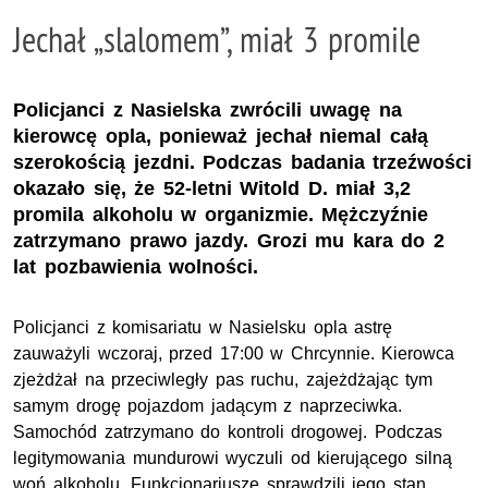
Jechał „slalomem”, miał 3 promile
Policjanci z Nasielska zwrócili uwagę na
kierowcę opla, ponieważ jechał niemal całą
szerokością jezdni. Podczas badania trzeźwości
okazało się, że 52-letni Witold D. miał 3,2
promila alkoholu w organizmie. Mężczyźnie
zatrzymano prawo jazdy. Grozi mu kara do 2
lat pozbawienia wolności.
Policjanci z komisariatu w Nasielsku opla astrę
zauważyli wczoraj, przed 17:00 w Chrcynnie. Kierowca
zjeżdżał na przeciwległy pas ruchu, zajeżdżając tym
samym drogę pojazdom jadącym z naprzeciwka.
Samochód zatrzymano do kontroli drogowej. Podczas
legitymowania mundurowi wyczuli od kierującego silną
woń alkoholu. Funkcjonariusze sprawdzili jego stan