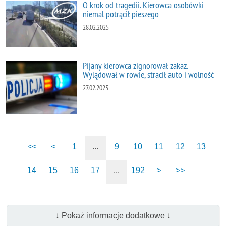
O krok od tragedii. Kierowca osobówki
niemal potrącił pieszego
28.02.2025
Pijany kierowca zignorował zakaz.
Wylądował w rowie, stracił auto i wolność
27.02.2025
<<
<
1
...
9
10
11
12
13
14
15
16
17
...
192
>
>>
↓ Pokaż informacje dodatkowe ↓