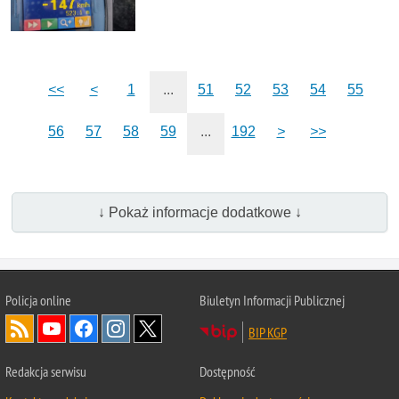
<<
<
1
...
51
52
53
54
55
56
57
58
59
...
192
>
>>
↓ Pokaż informacje dodatkowe ↓
Policja
online
Biuletyn Informacji Publicznej
BIP KGP
Redakcja serwisu
Dostępność