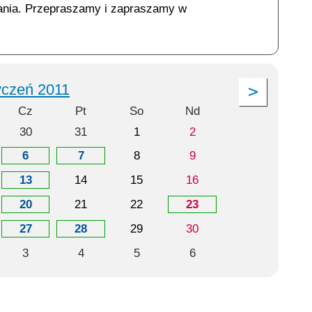
ania. Przepraszamy i zapraszamy w
yczeń 2011
Cz
Pt
So
Nd
30
31
1
2
6
7
8
9
13
14
15
16
20
21
22
23
27
28
29
30
3
4
5
6