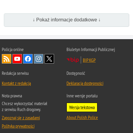
↓ Pokaż informacje dodatkowe ↓
Policja
online
Biuletyn Informacji Publicznej
BIP KGP
Redakcja serwisu
Dostępność
Kontakt z redakcją
Deklaracja dostępności
Nota prawna
Inne wersje portalu
Chcesz wykorzystać materiał
Wersja tekstowa
z serwisu Ruch drogowy.
About Polish Police
Zapoznaj się z zasadami
Polityka prywatności